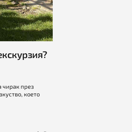
екскурзия?
а чирак през
изкуство, което