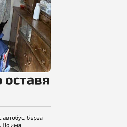
 оставя
 автобус, бърза
. Но има