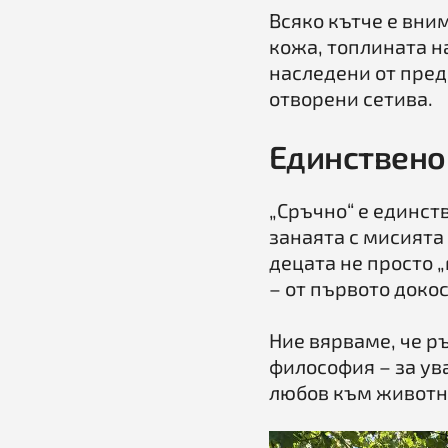
Всяко кътче е вни
кожа, топлината н
наследени от пред
отворени сетива.
Единствено
„Сръчно“ е единст
занаята с мисията
децата не просто „
– от първото доко
Ние вярваме, че р
философия – за ув
любов към животни