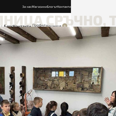
За нас
Магазини
Блогът
Контакти
ЛНИЦА СРЪЧНО
,
Профил
Блог
Контакти
Кошница
0