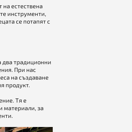
т на естествена
ите инструменти,
ецата се потапят с
а два традиционни
ения. При нас
цеса на създаване
я продукт.
ение. Тя е
и материали, за
енти.