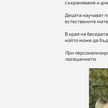
съхраняваме и дне
Децата научават п
естествените мате
В края на беседата
който може да бъд
При персонализира
посещението.