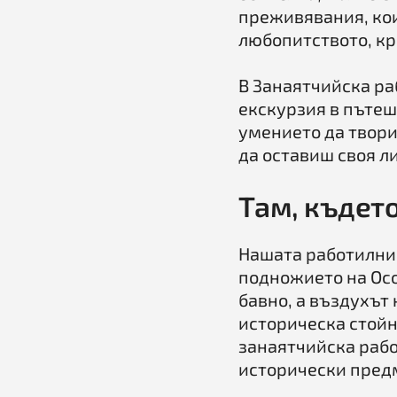
преживявания, кои
любопитството, кр
В Занаятчийска р
екскурзия в пътеш
умението да твори
да оставиш своя л
Там, къдет
Нашата работилниц
подножието на Осо
бавно, а въздухът 
историческа стойн
занаятчийска рабо
исторически предм