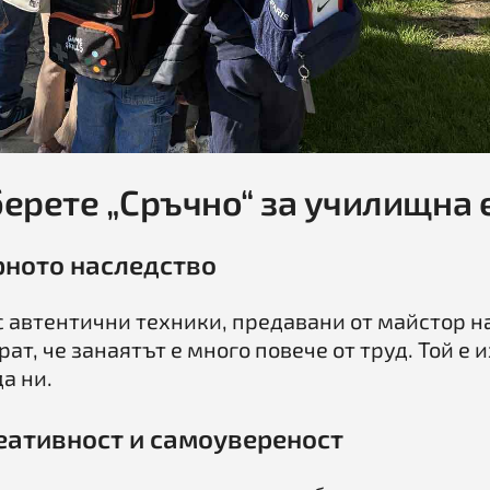
берете „Сръчно“ за училищна 
рното наследство
с автентични техники, предавани от майстор н
рат, че занаятът е много повече от труд. Той е 
а ни.
еативност и самоувереност