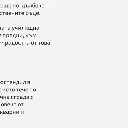
нещо по-дълбоко –
бствените ръце.
ната училищна
е предци, към
м радостта от това
Кюстендил в
емето тече по-
чна сграда с
повече от
икварни и