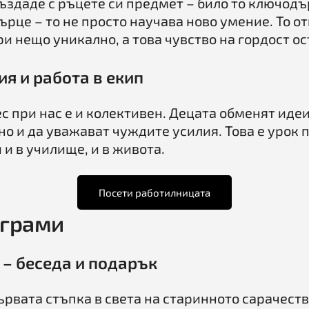
създаде с ръцете си предмет – било то ключод
рце – то не просто научава ново умение. То от
и нещо уникално, а това чувство на гордост ос
я и работа в екип
 при нас е и колективен. Децата обменят идеи,
но и да уважават чуждите усилия. Това е урок 
и в училище, и в живота.
Посети работилницата
ограми
 – беседа и подарък
рвата стъпка в света на старинното сарачество