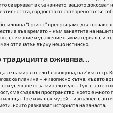
то се врязват в съзнанието, защото докосват 
еативността, гордостта от сътвореното със со
аботилница “Сръчно” превръщаме дългоочаква
ествие във времето – към занаятите на нашит
ш с внимание и уважение към материала, и къ
ичен отпечатък върху нещо истинско.
о традицията оживява…
а се намира в село Слокощица, на 2 км от гр. 
говска планина – живописно кътче, където вр
носи усещането за минало и уют. Тук, в автенти
ост, сме създали пространство, което е много 
тилница. То е и малък музей – изпълнен с ант
ети, които разказват историята на занаята.