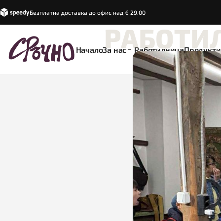
Безплатна доставка до офис над € 29.00
РАБОТИ
Начало
За нас
Работилница
Продукти