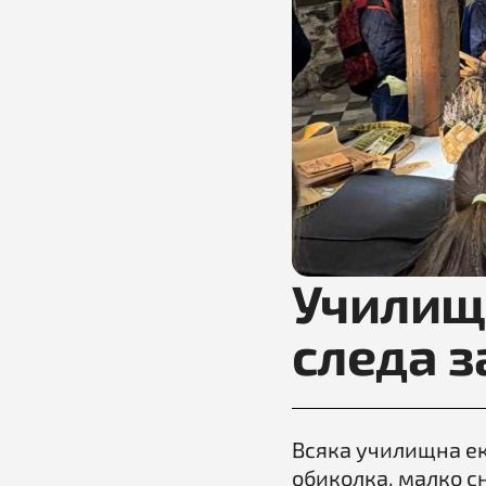
Училищн
следа з
Всяка училищна ек
обиколка, малко с