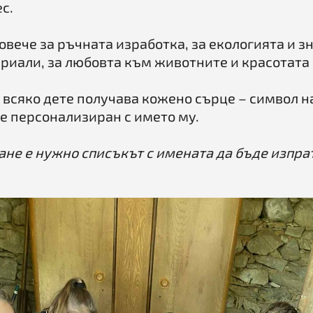
с.
овече за ръчната изработка, за екологията и з
риали, за любовта към животните и красотата 
 всяко дете получава кожено сърце – символ на
е персонализиран с името му.
не е нужно списъкът с имената да бъде изпрат