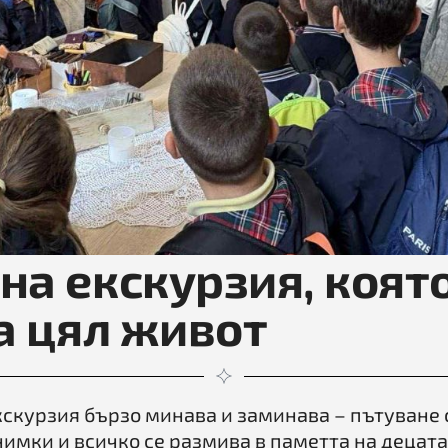
а екскурзия, която
а цял живот
скурзия бързо минава и заминава – пътуване с
нимки и всичко се размива в паметта на децата