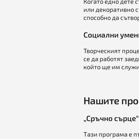
Когато едно дете 
или декоративно съ
способно да сътвор
Социални умени
Творческият процес
се да работят заед
който ще им служи 
Нашите пр
„Сръчно сърце“
Тази програма е пъ