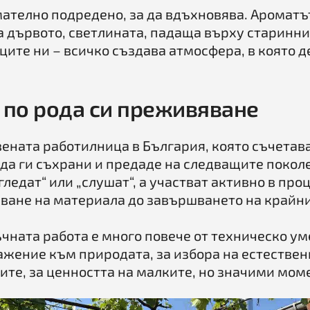
мателно подредено, за да вдъхновява. Ароматъ
а дървото, светлината, падаща върху старинн
ците ни – всичко създава атмосфера, в която д
 по рода си преживяване
вената работилница в България, която съчетав
 да ги съхрани и предаде на следващите покол
гледат“ или „слушат“, а участват активно в про
сване на материала до завършването на крайни
ъчната работа е много повече от техническо ум
ажение към природата, за избора на естествен
те, за ценността на малките, но значими мом