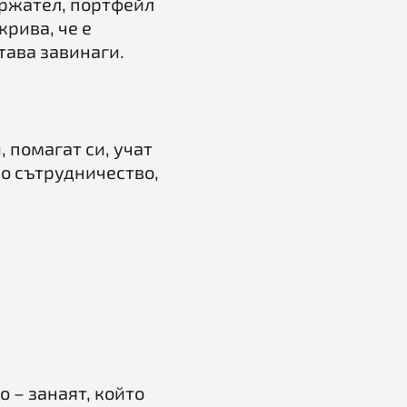
ържател, портфейл
крива, че е
тава завинаги.
 помагат си, учат
по сътрудничество,
 – занаят, който