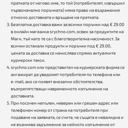
пратката от негово име, то той (потребителят, извършил
първоначално поръчката) няма право на възражения
относно доставката и връщане на пратката.
Безплатна доставка важи за всички поръчки над € 29.00
в онлайн магазина srychno.com, освен за продуктите на
Маги, тъй като те са с благотворителна насоченост. За
всички останали продукти и поръчки под € 29.00,
цената за доставка се начислява спрямо актуалните
куриерски такси.
srychno.com или представител на куриерската фирма се
ангажират да уведомят потребителя по телефона или
e-mail, ако се появят внезапни обстоятелства,
възпрепятстващи навременното изпълнение на
доставката.
При посочен непълен, неверен или грешен адрес или
телефонен номер от страна на потребителя при
подаване на заявката, се счита, че същата е невалидна и
не възниква задължение за нейното изпълнение от