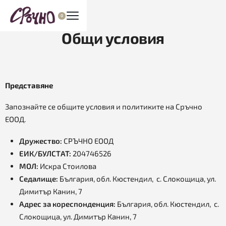
0
Общи условия
Представяне
Запознайте се общите условия и политиките на Сръчно
ЕООД.
Дружество:
СРЪЧНО ЕООД
ЕИК/БУЛСТАТ:
204746526
МОЛ:
Искра Стоилова
Седалище:
България, обл. Кюстендил, с. Слокощица, ул.
Димитър Канин, 7
Адрес за кореспонденция:
България, обл. Кюстендил, с.
Слокощица, ул. Димитър Канин, 7