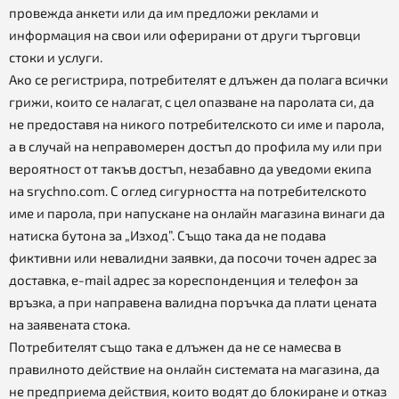
провежда анкети или да им предложи реклами и
информация на свои или оферирани от други търговци
стоки и услуги.
Ако се регистрира, потребителят е длъжен да полага всички
грижи, които се налагат, с цел опазване на паролата си, да
не предоставя на никого потребителското си име и парола,
а в случай на неправомерен достъп до профила му или при
вероятност от такъв достъп, незабавно да уведоми екипа
на srychno.com. С оглед сигурността на потребителското
име и парола, при напускане на онлайн магазина винаги да
натиска бутона за „Изход”. Също така да не подава
фиктивни или невалидни заявки, да посочи точен адрес за
доставка, e-mail адрес за кореспонденция и телефон за
връзка, а при направена валидна поръчка да плати цената
на заявената стока.
Потребителят също така е длъжен да не се намесва в
правилното действие на онлайн системата на магазина, да
не предприема действия, които водят до блокиране и отказ