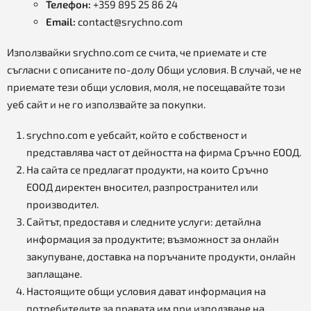
Телефон:
+359 895 25 86 24
Email:
contact@srychno.com
Използвайки srychno.com се счита, че приемате и сте
съгласни с описаните по-долу Общи условия. В случай, че не
приемате тези общи условия, моля, не посещавайте този
уеб сайт и не го използвайте за покупки.
srychno.com е уебсайт, който е собственост и
представлява част от дейността на фирма Сръчно ЕООД.
На сайта се предлагат продукти, на които Сръчно
ЕООД директен вносител, разпространител или
производител.
Сайтът, предоставя и следните услуги: детайлна
информация за продуктите; възможност за онлайн
закупуване, доставка на поръчаните продукти, онлайн
заплащане.
Настоящите общи условия дават информация на
потребителите за правата им при използване на