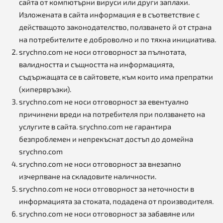
сайта от компютърни вируси или други заплахи.
Изложената в сайта информация е в съответствие с
действащото законодателство, ползването й от страна
на потребителите е доброволно и по тяхна инициатива.
srychno.com не носи отговорност за пълнотата,
валидността и същността на информацията,
съдържащата се в сайтовете, към които има препратки
(хипервръзки).
srychno.com не носи отговорност за евентуално
причинени вреди на потребителя при ползването на
услугите в сайта. srychno.com не гарантира
безпроблемен и непрекъснат достъп до домейна
srychno.com
srychno.com не носи отговорност за внезапно
изчерпване на складовите наличности.
srychno.com не носи отговорност за неточности в
информацията за стоката, подадена от производителя.
srychno.com не носи отговорност за забавяне или