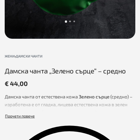
ЖЕНИ
›
ДАМСКИ ЧАНТИ
Дамска чанта „Зелено сърце“ – средно
€
44,00
Дамска чанта от естествена кожа
Зелено сърце
(средно) –
изработена е от гладка, лицева естествена кожа в зелен
цвят. В нея ще съберете телефон, портфейл и малък
несесер. Щом се напълни – изглежда още по-красива!
Дамска чанта от естествена кожа
Зелено сърце
може да се