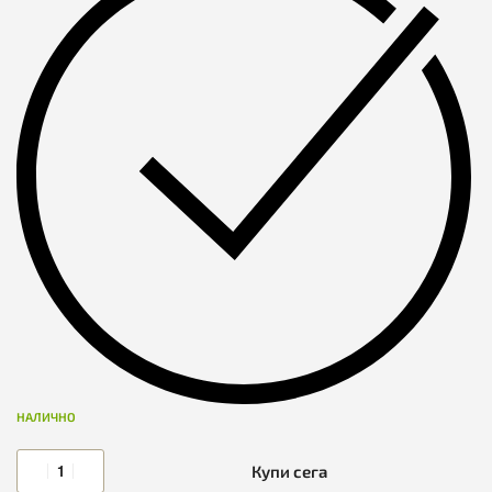
изработи и в други цветове.
С възможност за персонализиране (уточнява се и се
заплаща допълнително).
Размери:
Диагонал = 36 см
Ширина = 25 см
НАЛИЧНО
Купи сега