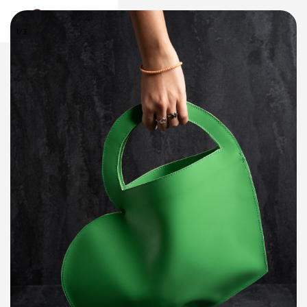
0
1
/
3