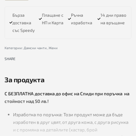
Бърза
Плащане с
Ръчна
14 дни право
доставка
НП и Карта
изработка
на връщане
със Speedy
Категории:
Дамски чанти
,
Жени
SHARE
За продукта
С БЕЗПЛАТНА доставка до офис на Спиди при поръчка на
стойност над 50 лв.!
Изработка по поръчка: Този продукт може да бъде
изработен в друг цвят, от друга кожа, с друга рисунка
и с промяна на детайлите (хастар, брой