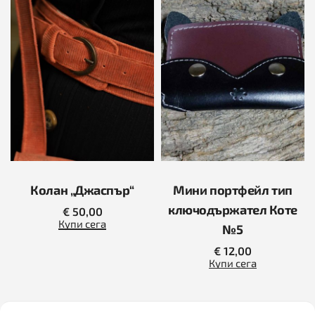
Колан „Джаспър“
Мини портфейл тип
ключодържател Коте
€
50,00
Купи сега
№5
€
12,00
Купи сега