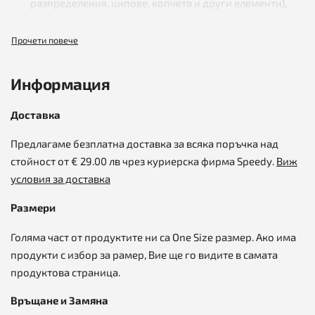
разпределения, ципове, копчета и други елементи),
като според желанията на клиента, допълнително се
уточняват срок и цена за изработка!
ПОДАРЪК изненада към всяка поръчка!
Съвети за
почистване и поддръжка на естествена
Информация
кожа
Доставка
Предлагаме безплатна доставка за всяка поръчка над
стойност от € 29.00 лв чрез куриерска фирма Speedy.
Виж
условия за доставка
Размери
Голяма част от продуктите ни са One Size размер. Ако има
продукти с избор за рамер, Вие ще го видите в самата
продуктова страница.
Връщане и Замяна