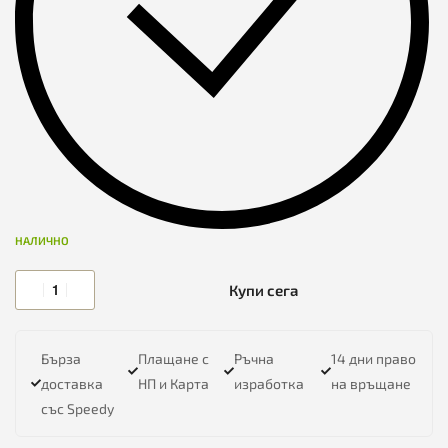
място за съхранение.
Има две малки отделения, подходящи за визитки,
карти или други ценни дреболии.
Специално отделение с цип за съхранение на монети.
Три отделения за карти: Възможност за подреждане
на повече карти една зад друга, под тях има и голям
джоб за още повече пространство.
Закопчава се с удобно тик-так копче, което осигурява
лесен достъп и сигурност.
Достатъчно голям, за да побере телефон, което
НАЛИЧНО
позволява да го използвате и като стилен клъч.
Купи сега
Този портфейл е създаден за дамите, които ценят лукса и
удобството в едно.
Бърза
Плащане с
Ръчна
14 дни право
Ширина = 20 см
доставка
НП и Карта
изработка
на връщане
Височина = 12 см
със Speedy
С две големи разпределения и две малки, едно голямо