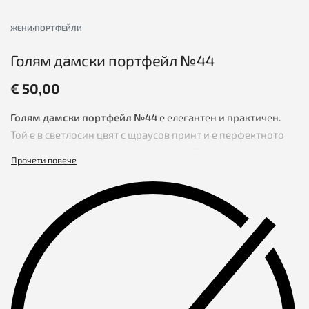
ЖЕНИ
›
ПОРТФЕЙЛИ
Голям дамски портфейл №44
€
50,00
Голям дамски портфейл №44
е елегантен и практичен.
Той е в светлосин цвят с щраусов принт и е перфектното
допълнение към всяка дамска визия. Този дамски
портфейл е ръчна изработка от висококачествена
естествена кожа и съчетава стил и функционалност, което
го прави идеален за ежедневна употреба или специални
поводи.
Характеристики:
Голям капацитет – портфейлът разполага с две големи
отделения за банкноти, които осигуряват достатъчно