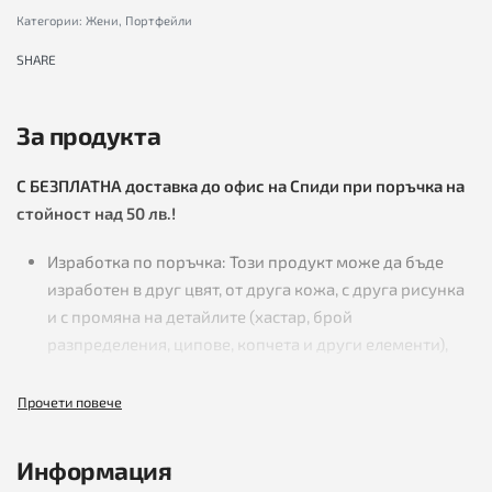
разпределение с цип за монети и 3 броя за карти, като
Категории:
Жени
,
Портфейли
могат да се редят повече една зад друга.
SHARE
Вижте повече за
Дамски портфейли от естествена кожа.
За продукта
С БЕЗПЛАТНА доставка до офис на Спиди при поръчка на
стойност над 50 лв.!
Изработка по поръчка: Този продукт може да бъде
изработен в друг цвят, от друга кожа, с друга рисунка
и с промяна на детайлите (хастар, брой
разпределения, ципове, копчета и други елементи),
като според желанията на клиента, допълнително се
уточняват срок и цена за изработка!
ПОДАРЪК изненада към всяка поръчка!
Съвети за
почистване и поддръжка на естествена
Информация
кожа