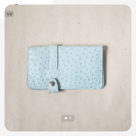
0
1
/
2